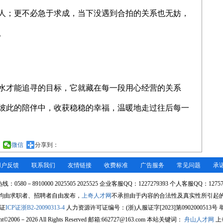
人；更不必急于求成，当下没遇到合拍的关系也无妨，
。
水才能追寻的目标，它就藏在每一段用心经营的关系
彼此的陪伴中，收获稳稳的幸福，温暖地走过往后每一
微信
分享到：
用户反馈
联系我们
友情链接
收费标准
广告服务
常见问题
承
：0580－8910000 2025505 2025525 企业客服QQ：1227279393 个人客服QQ：12757
均由求职者、招聘者自由发布，
上奇人才网
不承担由于内容的合法性及真实性所引起
证
ICP证浙B2-20090313-4
人力资源许可证编号：(浙)人服证字[2023]第0902000513号 举报
ght©2006－2026 All Rights Reserved 邮箱:662727@163.com 本站关键词：
舟山人才网
上