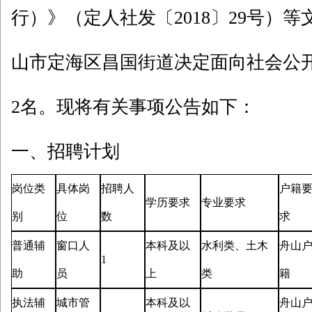
行）》（定人社发〔2018〕29号）
山市定海区昌国街道决定面向社会公
2名。现将有关事项公告如下：
一、招聘计划
岗位类
具体岗
招聘人
户籍
学历要求
专业要求
别
位
数
求
普通辅
窗口人
本科及以
水利类、土木
舟山
1
助
员
上
类
籍
执法辅
城市管
本科及以
舟山