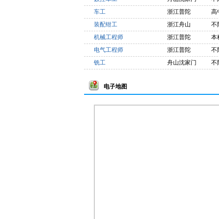
车工
浙江普陀
高
装配钳工
浙江舟山
不
机械工程师
浙江普陀
本
电气工程师
浙江普陀
不
铣工
舟山沈家门
不
电子地图