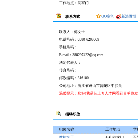
工作地点：沈家门
QQ空间
新浪微博
联系方式
联系人：
傅女士
电话号码：
0580-6203009
手机号码：
E-mail：
380297422@qq.com
法定代表人：
传真号码：
邮政编码：316100
公司地址：
浙江省舟山市普陀区中沙头
温馨提示：您好!我是从上奇人才网看到贵单位
招聘职位
职位名称
工作地点
学
数控车工
舟山沈家门
不