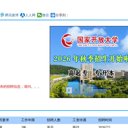
腾讯微博
人人网
微信
分享到：
发布的招聘信息，请问。。。
1
2
3
4
历要求
工作年限
招聘人数
工资待遇
招聘时间
限
2年
若干
面议
2026/7/2