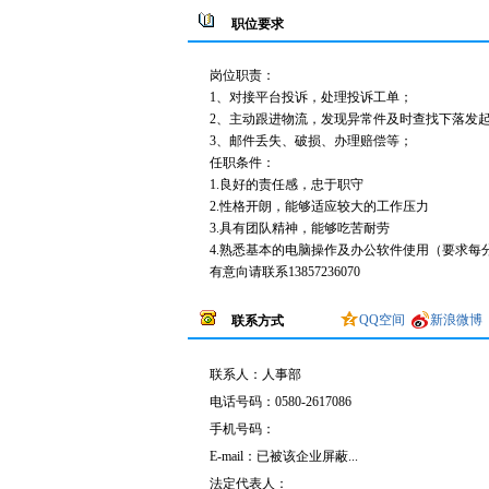
职位要求
岗位职责：
1、对接平台投诉，处理投诉工单；
2、主动跟进物流，发现异常件及时查找下落发
3、邮件丢失、破损、办理赔偿等；
任职条件：
1.良好的责任感，忠于职守
2.性格开朗，能够适应较大的工作压力
3.具有团队精神，能够吃苦耐劳
4.熟悉基本的电脑操作及办公软件使用（要求每分
有意向请联系13857236070
QQ空间
新浪微博
联系方式
联系人：
人事部
电话号码：
0580-2617086
手机号码：
E-mail：
已被该企业屏蔽...
法定代表人：