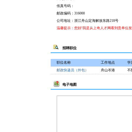
传真号码：
邮政编码：316000
公司地址：
浙江舟山定海解放东路218号
温馨提示：您好!我是从上奇人才网看到贵单位
招聘职位
职位名称
工作地点
学
邮政快递员（外包）
舟山岑港
不
电子地图