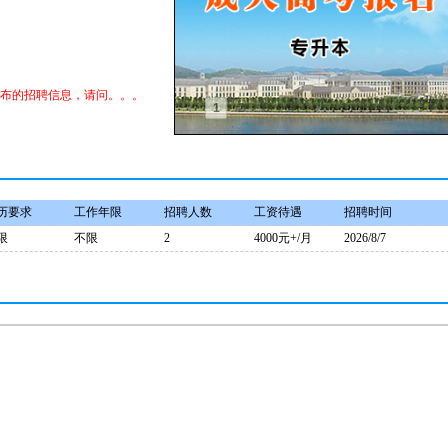
发布的招聘信息，请问。。。
1
2
3
4
历要求
工作年限
招聘人数
工资待遇
招聘时间
限
不限
2
4000元+/月
2026/8/7