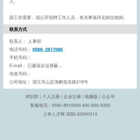
人。
因工作需要，现公开招聘工作人员，有关事项详见岗位细则。
联系方式
联系人：
人事部
电话号码：
0580- 2617086
手机号码：
E-mail：
已被该企业屏蔽...
传真号码：
公司地址：
浙江舟山定海解放东路218号
求职群
|
个人注册
|
企业注册
|
电脑版
|
公众号
客服电话：0580-8910000 400-800-9393
上奇人才网
浙B2-20090313