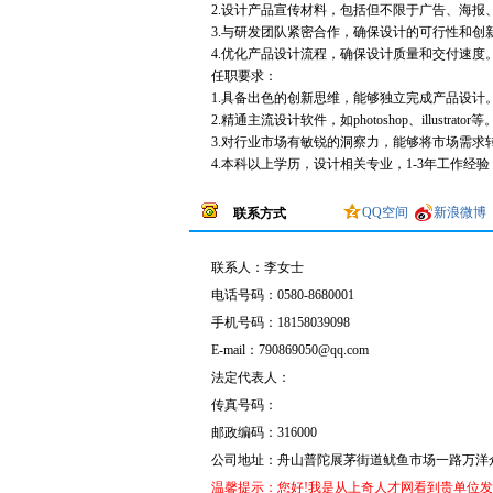
2.设计产品宣传材料，包括但不限于广告、海报
3.与研发团队紧密合作，确保设计的可行性和创
4.优化产品设计流程，确保设计质量和交付速度
任职要求：
1.具备出色的创新思维，能够独立完成产品设计
2.精通主流设计软件，如photoshop、illustrator等
3.对行业市场有敏锐的洞察力，能够将市场需求
4.本科以上学历，设计相关专业，1-3年工作经
QQ空间
新浪微博
联系方式
联系人：
李女士
电话号码：
0580-8680001
手机号码：
18158039098
E-mail：
790869050@qq.com
法定代表人：
传真号码：
邮政编码：316000
公司地址：
舟山普陀展茅街道鱿鱼市场一路万洋众
温馨提示：您好!我是从上奇人才网看到贵单位