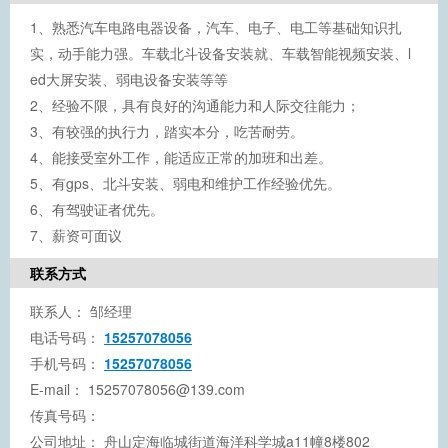
1、熟悉汽车电路电器设备，汽车、电子、电工等基础知识扎
实，动手能力强。车载北斗设备安装就、车载智能视频安装、l
ed大屏安装、弱电设备安装等等
2、经验不限，具有良好的沟通能力和人际交往能力；
3、有较强的执行力，踏实本分，吃苦耐劳。
4、能接受室外工作，能适应正常的加班和出差。
5、有gps、北斗安装、弱电和维护工作经验优先。
6、有驾驶证者优先。
7、薪资可面议
联系方式
联系人：
邹经理
电话号码：
15257078056
手机号码：
15257078056
E-mail：
15257078056@139.com
传真号码：
公司地址：
舟山定海临城街道海洋科学城a11幢8楼802