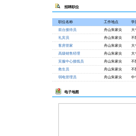
招聘职位
职位名称
工作地点
学
前台接待员
舟山朱家尖
大
礼宾员
舟山朱家尖
不
客房管家
舟山朱家尖
大
高级销售经理
舟山朱家尖
大
宾服中心接线员
舟山朱家尖
不
救生员
舟山朱家尖
不
弱电管理员
舟山朱家尖
中
电子地图