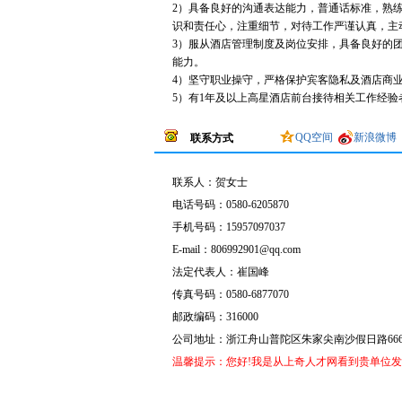
2）具备良好的沟通表达能力，普通话标准，熟练
识和责任心，注重细节，对待工作严谨认真，主
3）服从酒店管理制度及岗位安排，具备良好的
能力。
4）坚守职业操守，严格保护宾客隐私及酒店商
5）有1年及以上高星酒店前台接待相关工作经验
QQ空间
新浪微博
联系方式
联系人：
贺女士
电话号码：
0580-6205870
手机号码：
15957097037
E-mail：
806992901@qq.com
法定代表人：崔国峰
传真号码：
0580-6877070
邮政编码：316000
公司地址：
浙江舟山普陀区朱家尖南沙假日路66
温馨提示：您好!我是从上奇人才网看到贵单位