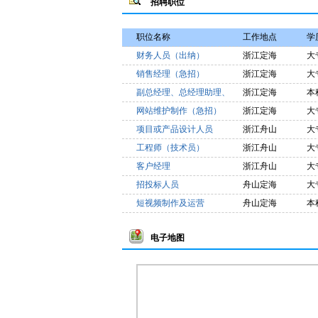
招聘职位
职位名称
工作地点
学
财务人员（出纳）
浙江定海
大
销售经理（急招）
浙江定海
大
副总经理、总经理助理、
浙江定海
本
部门经理、店长等
网站维护制作（急招）
浙江定海
大
项目或产品设计人员
浙江舟山
大
工程师（技术员）
浙江舟山
大
客户经理
浙江舟山
大
招投标人员
舟山定海
大
短视频制作及运营
舟山定海
本
电子地图