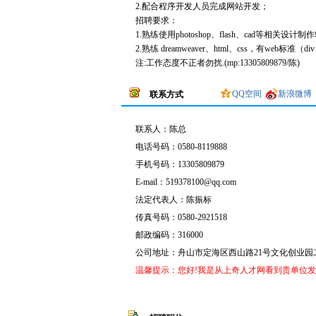
2.配合程序开发人员完成网站开发；
招聘要求：
1.熟练使用photoshop、flash、cad等相关设计
2.熟练 dreamweaver、html、css，有web标准（d
注:工作态度不正者勿扰.(mp:13305809879/陈)
QQ空间
新浪微博
联系方式
联系人：
陈总
电话号码：
0580-8119888
手机号码：
13305809879
E-mail：
519378100@qq.com
法定代表人：陈振标
传真号码：
0580-2921518
邮政编码：316000
公司地址：
舟山市定海区西山路21号文化创业园
温馨提示：您好!我是从上奇人才网看到贵单位