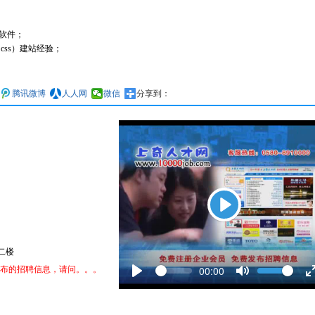
制作软件；
iv css）建站经验；
腾讯微博
人人网
微信
分享到：
Play
二楼
Seek
Volume
Current
00:00
发布的招聘信息，请问。。。
time
Play
Toggle
Mute