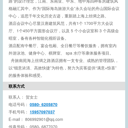
路”的设计理念，江南、东南亚、中东、地中海四种客房建筑风
格融汇其中。作为“国际海岛旅游大会”永久会址的舟山国际会议
中心，追思千年文化历史古迹，重新踏上海上丝绸之路。
酒店会议中心尽显汉唐建筑风范，共有1个 1700平方大会议
厅、1个450平方圆形会议厅，以及 5 个小会议室和 3 个高级会
晤室，备有各种智能化视听设备。
酒店配有中餐厅、宴会包厢、全日餐厅等餐饮服务，拥有室内
外游泳池、健身中心、棋牌室、 spa 水疗等康体服务项目。
舟旅南苑海上丝绸之路酒店拥有一支专业、成熟的管理团队，
以“细意浓清、高效快捷”为特色，努力为宾客提供“满意+惊喜”
的服务体验和感受。
联系方式
联系人：
贺女士
电话号码：
0580- 6205870
手机号码：
15957097037
E-mail：
806992901@qq.com
传真号码：
0580- 6877070