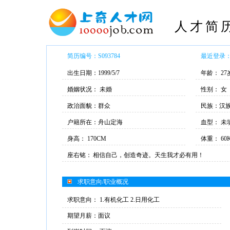
人才简
简历编号：S093784
最近登录： 2
出生日期：1999/5/7
年龄： 27
婚姻状况： 未婚
性别： 女
政治面貌：群众
民族：汉
户籍所在：舟山定海
血型： 未
身高： 170CM
体重： 60
座右铭：
相信自己，创造奇迹。天生我才必有用！
求职意向/职业概况
求职意向： 1.有机化工 2.日用化工
期望月薪：面议