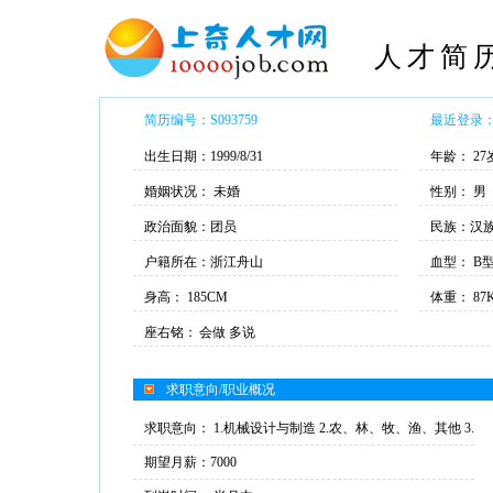
人才简
简历编号：S093759
最近登录： 2
出生日期：1999/8/31
年龄： 27
婚姻状况： 未婚
性别： 男
政治面貌：团员
民族：汉
户籍所在：浙江舟山
血型： B
身高： 185CM
体重： 87
座右铭：
会做 多说
求职意向/职业概况
求职意向： 1.机械设计与制造 2.农、林、牧、渔、其他 3.
交通运输
期望月薪：7000