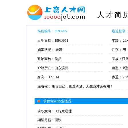
人才简
简历编号：S093705
最近登录： 2
出生日期：1997/6/11
年龄： 29
婚姻状况： 未婚
性别： 男
政治面貌：党员
民族：汉
户籍所在：山东滨州
血型： B
身高： 177CM
体重： 75
座右铭：
相信自己，创造奇迹。天生我才必有用！
求职意向/职业概况
求职意向： 1.行政经理
期望月薪：面议