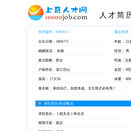
人才简
简历编号：S093613
最近登录： 2
出生日期：2004/7/3
年龄： 22
婚姻状况： 未婚
性别： 男
政治面貌：群众
民族：汉
户籍所在：浙江岱山
血型： B
身高： 172CM
体重： 80
座右铭：
相信自己，创造奇迹。天生我才必有用！
求职意向/职业概况
求职意向： 1.报关员 2.单证员
期望月薪：面议