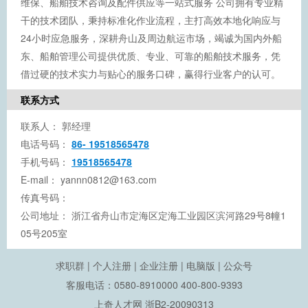
维保、船舶技术咨询及配件供应等一站式服务 公司拥有专业精
干的技术团队，秉持标准化作业流程，主打高效本地化响应与
24小时应急服务，深耕舟山及周边航运市场，竭诚为国内外船
东、船舶管理公司提供优质、专业、可靠的船舶技术服务，凭
借过硬的技术实力与贴心的服务口碑，赢得行业客户的认可。
联系方式
联系人：
郭经理
电话号码：
86- 19518565478
手机号码：
19518565478
E-mail：
yannn0812@163.com
传真号码：
公司地址：
浙江省舟山市定海区定海工业园区滨河路29号8幢1
05号205室
求职群
|
个人注册
|
企业注册
|
电脑版
|
公众号
客服电话：0580-8910000 400-800-9393
上奇人才网
浙B2-20090313