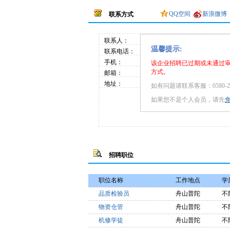
QQ空间
新浪微博
联系方式
联系人：
温馨提示:
联系电话：
手机：
该企业招聘已过期或未通过
方式。
邮箱：
地址：
如有问题请联系客服：0580-20
如果您不是个人会员，请先
招聘职位
职位名称
工作地点
学
品质检验员
舟山普陀
不
物资仓管
舟山普陀
不
机修学徒
舟山普陀
不