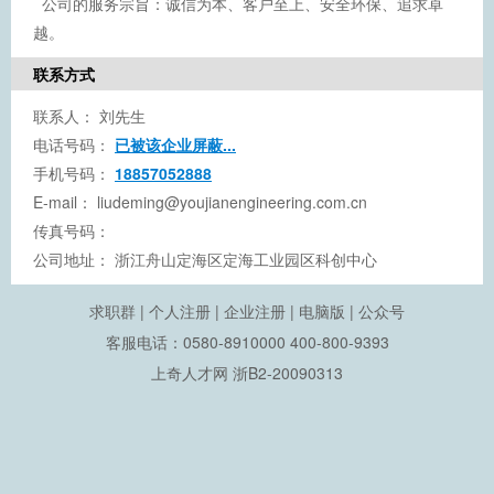
公司的服务宗旨：诚信为本、客户至上、安全环保、追求卓
越。
联系方式
联系人：
刘先生
电话号码：
已被该企业屏蔽...
手机号码：
18857052888
E-mail：
liudeming@youjianengineering.com.cn
传真号码：
公司地址：
浙江舟山定海区定海工业园区科创中心
求职群
|
个人注册
|
企业注册
|
电脑版
|
公众号
客服电话：0580-8910000 400-800-9393
上奇人才网
浙B2-20090313